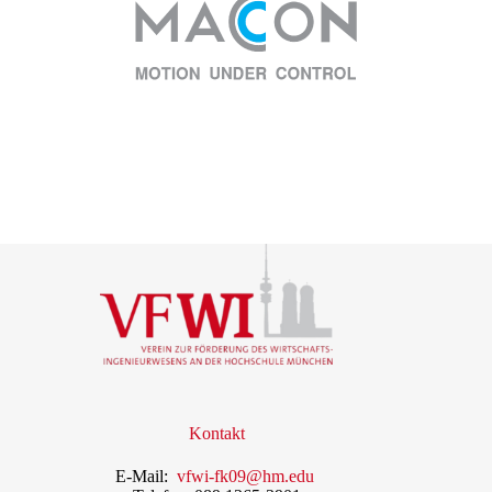
Kontakt
E-Mail:
vfwi-fk09@hm.edu